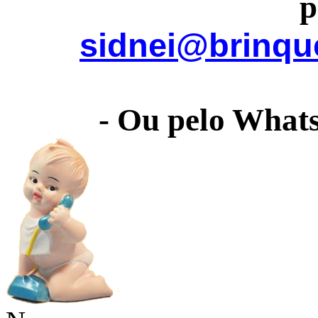
p
sidnei@brinqu
- Ou pelo What