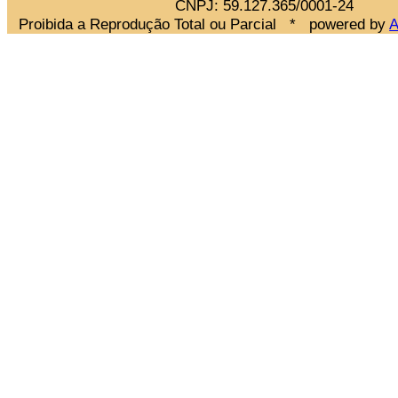
CNPJ: 59.127.365/0001-24
Proibida a Reprodução Total ou Parcial * powered by
A