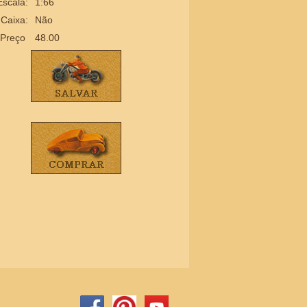
Escala:
1:66
Caixa:
Não
Preço
48.00