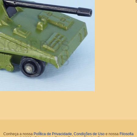
Conheça a nossa
PolÍtica de Privacidade
,
Condições de Uso
e nossa
Filosofia