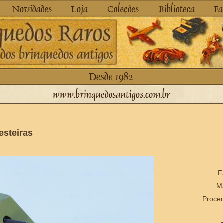
esteiras
F
Ma
Proced