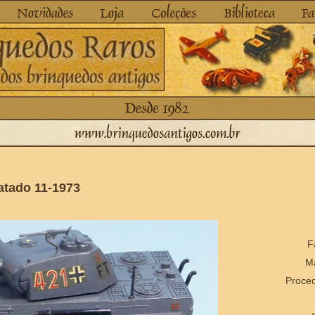
atado 11-1973
F
Ma
Proced