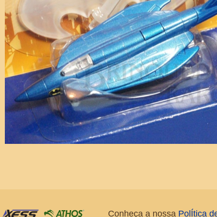
Conheça a nossa
PolÍtica 