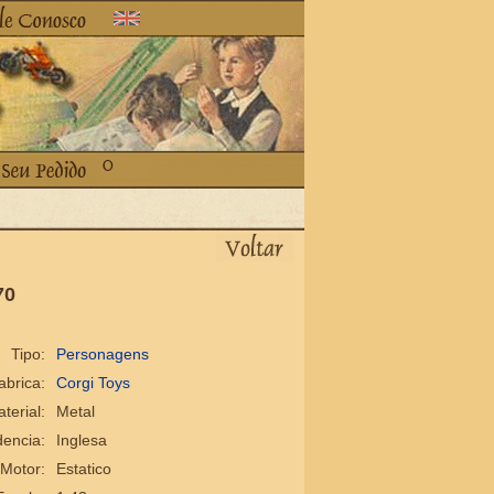
70
Tipo:
Personagens
abrica:
Corgi Toys
terial:
Metal
encia:
Inglesa
Motor:
Estatico