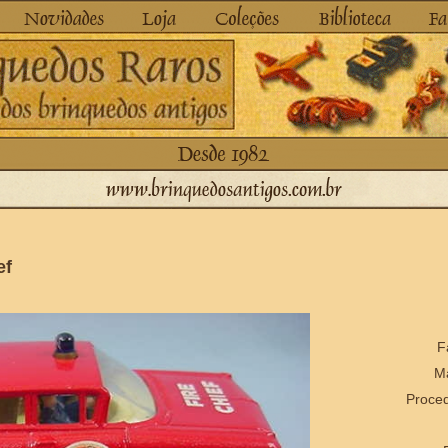
ef
F
Ma
Proced