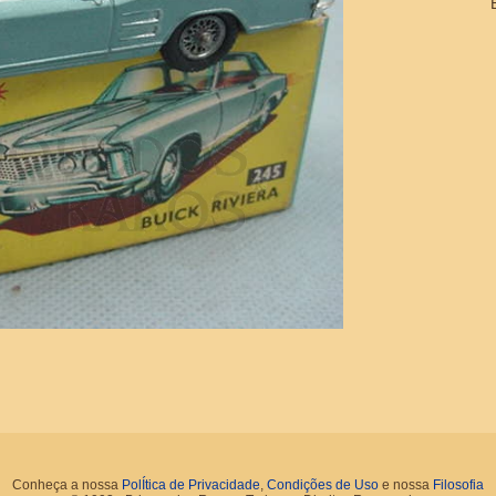
Conheça a nossa
PolÍtica de Privacidade
,
Condições de Uso
e nossa
Filosofia