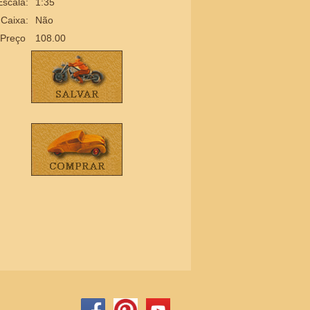
Escala:
1:35
Caixa:
Não
Preço
108.00