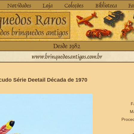
udo Série Deetail Década de 1970
F
Ma
Proced