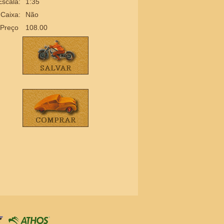
Escala:
1:35
Caixa:
Não
Preço
108.00