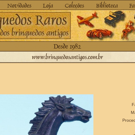
F
Ma
Proced