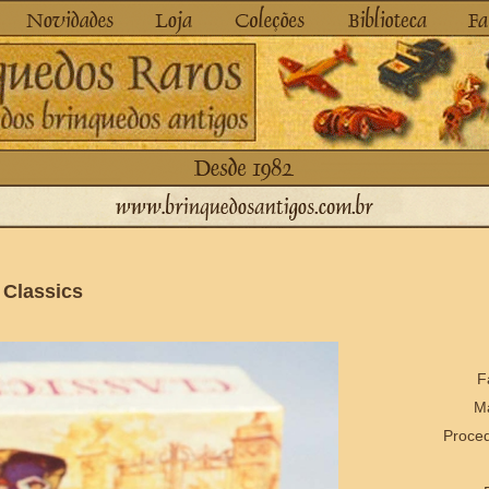
 Classics
F
Ma
Proced